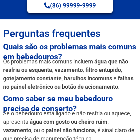
(86) 99999-9999
Perguntas frequentes
Quais são os problemas mais comuns
em bebedouros?
Os problemas mais comuns incluem
água que não
resfria ou esquenta
,
vazamento
,
filtro entupido
,
gotejamento constante
,
barulhos incomuns
e
falhas
no painel eletrônico ou botão de acionamento
.
Como saber se meu bebedouro
precisa de conserto?
Se o bebedouro está ligado e não resfria ou aquece,
apresenta
água com gosto ou cheiro ruim
,
vazamento
, ou o
painel não funciona
, é sinal claro de
que precisa de manutenção técnica.