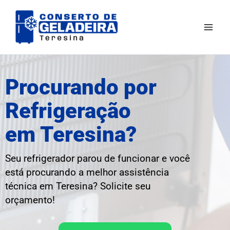
Ir
Mai
para
Men
o
conteúdo
Procurando por
Refrigeração
em Teresina?
Seu refrigerador parou de funcionar e você
está procurando a melhor assistência
técnica em Teresina? Solicite seu
orçamento!