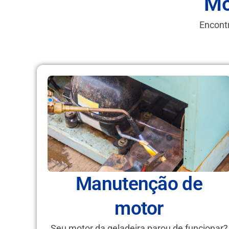
Mo
Encontr
Manutenção de
motor
Seu motor da geladeira parou de funcionar?