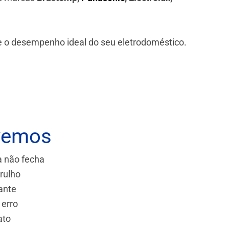
 e o desempenho ideal do seu eletrodoméstico.
vemos
a não fecha
rulho
ante
 erro
ato