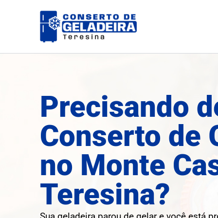
Ir
para
o
conteúdo
Precisando d
Conserto de 
no Monte Ca
Teresina?
Sua geladeira parou de gelar e você está p