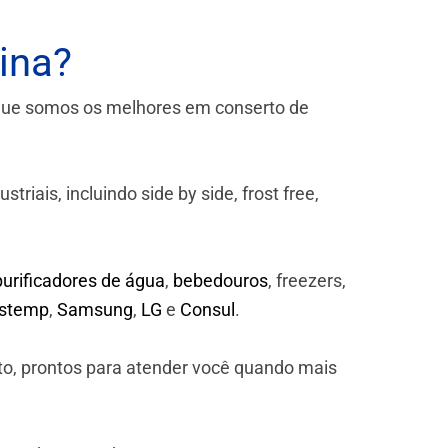
ina?
que somos os melhores em conserto de
iais, incluindo side by side, frost free,
purificadores de água
,
bebedouros
, freezers,
astemp
,
Samsung
,
LG
e
Consul
.
to, prontos para atender você quando mais