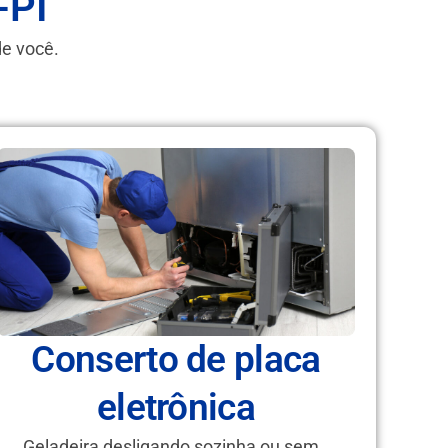
-PI
de você.
Conserto de placa
eletrônica
Geladeira desligando sozinha ou sem