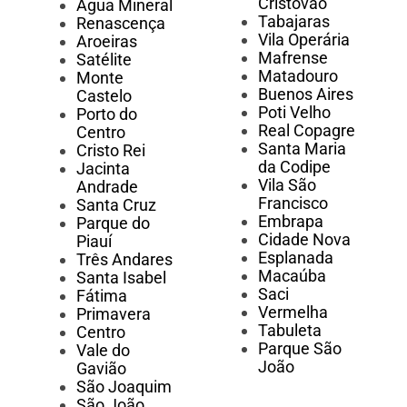
Cristóvão
Água Mineral
Tabajaras
Renascença
Vila Operária
Aroeiras
Mafrense
Satélite
Matadouro
Monte
Buenos Aires
Castelo
Poti Velho
Porto do
Real Copagre
Centro
Santa Maria
Cristo Rei
da Codipe
Jacinta
Vila São
Andrade
Francisco
Santa Cruz
Embrapa
Parque do
Cidade Nova
Piauí
Esplanada
Três Andares
Macaúba
Santa Isabel
Saci
Fátima
Vermelha
Primavera
Tabuleta
Centro
Parque São
Vale do
João
Gavião
São Joaquim
São João