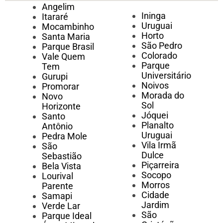
Angelim
Ininga
Itararé
Uruguai
Mocambinho
Horto
Santa Maria
São Pedro
Parque Brasil
Colorado
Vale Quem
Parque
Tem
Universitário
Gurupi
Noivos
Promorar
Morada do
Novo
Sol
Horizonte
Jóquei
Santo
Planalto
Antônio
Uruguai
Pedra Mole
Vila Irmã
São
Dulce
Sebastião
Piçarreira
Bela Vista
Socopo
Lourival
Morros
Parente
Cidade
Samapi
Jardim
Verde Lar
São
Parque Ideal