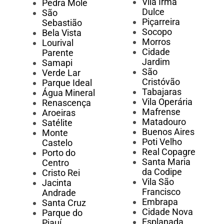
Vila Irmã
Pedra Mole
Dulce
São
Piçarreira
Sebastião
Socopo
Bela Vista
Morros
Lourival
Cidade
Parente
Jardim
Samapi
São
Verde Lar
Cristóvão
Parque Ideal
Tabajaras
Água Mineral
Vila Operária
Renascença
Mafrense
Aroeiras
Matadouro
Satélite
Buenos Aires
Monte
Poti Velho
Castelo
Real Copagre
Porto do
Santa Maria
Centro
da Codipe
Cristo Rei
Vila São
Jacinta
Francisco
Andrade
Embrapa
Santa Cruz
Cidade Nova
Parque do
Esplanada
Piauí