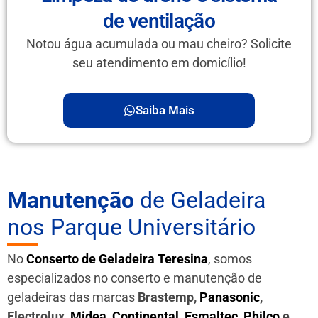
de ventilação
Notou água acumulada ou mau cheiro? Solicite
seu atendimento em domicílio!
Saiba Mais
Manutenção
de Geladeira
nos Parque Universitário
No
Conserto de Geladeira Teresina
, somos
especializados no conserto e manutenção de
geladeiras das marcas
Brastemp,
Panasonic
,
Electrolux,
Midea
,
Continental
,
Esmaltec
,
Philco
e