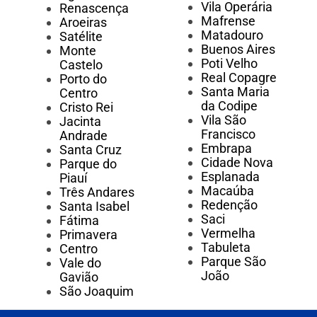
Vila Operária
Renascença
Mafrense
Aroeiras
Matadouro
Satélite
Buenos Aires
Monte
Poti Velho
Castelo
Real Copagre
Porto do
Santa Maria
Centro
da Codipe
Cristo Rei
Vila São
Jacinta
Francisco
Andrade
Embrapa
Santa Cruz
Cidade Nova
Parque do
Esplanada
Piauí
Macaúba
Três Andares
Redenção
Santa Isabel
Saci
Fátima
Vermelha
Primavera
Tabuleta
Centro
Parque São
Vale do
João
Gavião
São Joaquim