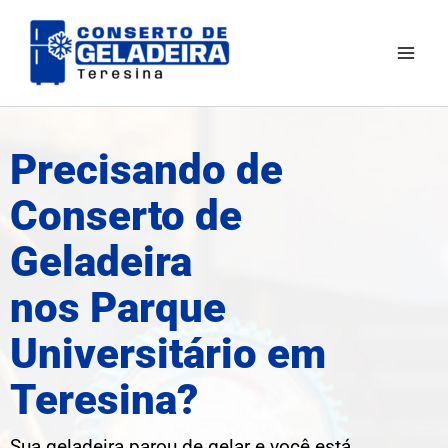
Ir
Mai
para
Men
o
conteúdo
Precisando de
Conserto de
Geladeira
nos Parque
Universitário em
Teresina?
Sua geladeira parou de gelar e você está