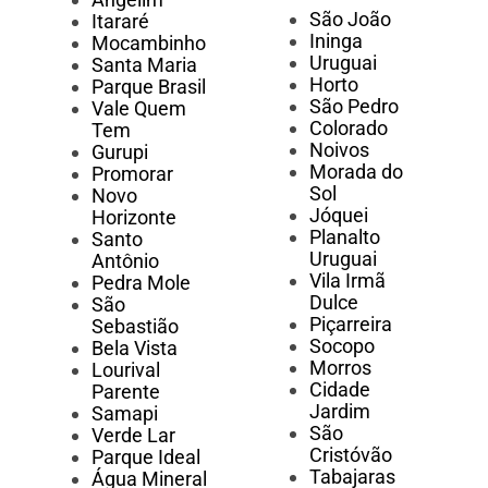
São João
Itararé
Ininga
Mocambinho
Uruguai
Santa Maria
Horto
Parque Brasil
São Pedro
Vale Quem
Colorado
Tem
Noivos
Gurupi
Morada do
Promorar
Sol
Novo
Jóquei
Horizonte
Planalto
Santo
Uruguai
Antônio
Vila Irmã
Pedra Mole
Dulce
São
Piçarreira
Sebastião
Socopo
Bela Vista
Morros
Lourival
Cidade
Parente
Jardim
Samapi
São
Verde Lar
Cristóvão
Parque Ideal
Tabajaras
Água Mineral