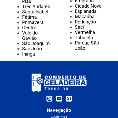
Embrapa
Piauí
Cidade Nova
Três Andares
Esplanada
Santa Isabel
Macaúba
Fátima
Redenção
Primavera
Saci
Centro
Vermelha
Vale do
Tabuleta
Gavião
Parque São
São Joaquim
João
São João
Ininga
Navegação
Políticas