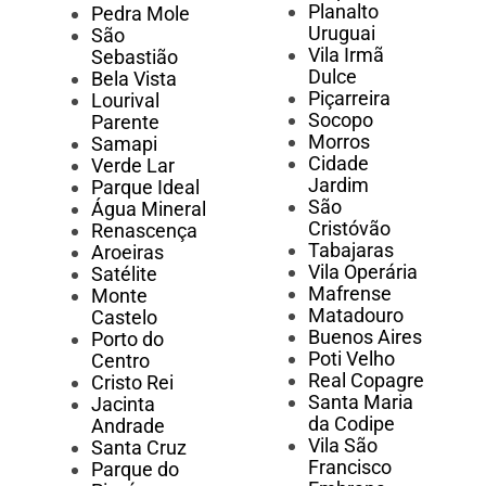
Planalto
Pedra Mole
Uruguai
São
Vila Irmã
Sebastião
Dulce
Bela Vista
Piçarreira
Lourival
Socopo
Parente
Morros
Samapi
Cidade
Verde Lar
Jardim
Parque Ideal
São
Água Mineral
Cristóvão
Renascença
Tabajaras
Aroeiras
Vila Operária
Satélite
Mafrense
Monte
Matadouro
Castelo
Buenos Aires
Porto do
Poti Velho
Centro
Real Copagre
Cristo Rei
Santa Maria
Jacinta
da Codipe
Andrade
Vila São
Santa Cruz
Francisco
Parque do