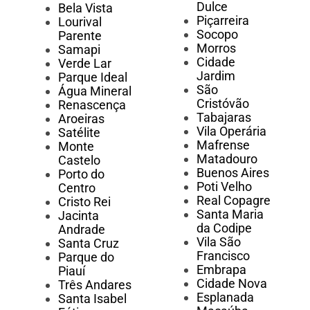
Dulce
Bela Vista
Piçarreira
Lourival
Socopo
Parente
Morros
Samapi
Cidade
Verde Lar
Jardim
Parque Ideal
São
Água Mineral
Cristóvão
Renascença
Tabajaras
Aroeiras
Vila Operária
Satélite
Mafrense
Monte
Matadouro
Castelo
Buenos Aires
Porto do
Poti Velho
Centro
Real Copagre
Cristo Rei
Santa Maria
Jacinta
da Codipe
Andrade
Vila São
Santa Cruz
Francisco
Parque do
Embrapa
Piauí
Cidade Nova
Três Andares
Esplanada
Santa Isabel